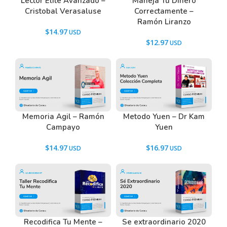
Lector Elite Avanzado –
Maneja Tu Dinero
Cristobal Verasaluse
Correctamente –
Ramón Liranzo
$
14.97
$
12.97
Memoria Agil – Ramón
Metodo Yuen – Dr Kam
Campayo
Yuen
$
14.97
$
16.97
Recodifica Tu Mente –
Se extraordinario 2020