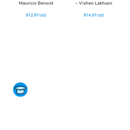
Mauricio Benoist
– Vishen Lakhiani
$
12.97
$
14.97
Directorio de Cursos
Este sitio no está afiliado ni está relacionado de
ninguna manera con academias, marcas, o terceros
comerciales, incluidos Udemy, Crehana, Domestika,
Miniconbali, etc..