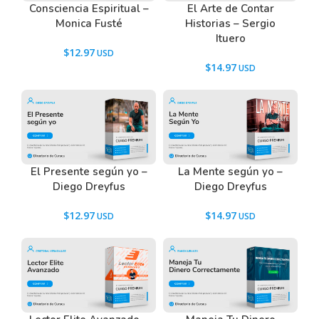
Consciencia Espiritual –
El Arte de Contar
Tenemos un listado de todas las preguntas que
Monica Fusté
Historias – Sergio
hacen nuestros usuarios antes de comprar y
Ituero
descargar los recursos WordPress.
$
12.97
Ir a las
Preguntas Frecuentes
, o también puedes
$
14.97
contactarnos usando el Chat.
El Presente según yo –
La Mente según yo –
Diego Dreyfus
Diego Dreyfus
$
12.97
$
14.97