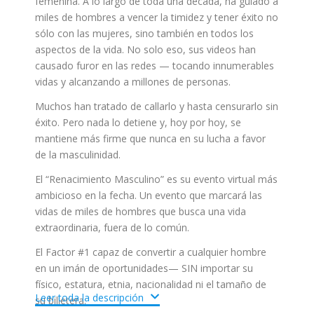
femenina. A lo largo de toda una década, ha guiado a
miles de hombres a vencer la timidez y tener éxito no
sólo con las mujeres, sino también en todos los
aspectos de la vida. No solo eso, sus videos han
causado furor en las redes — tocando innumerables
vidas y alcanzando a millones de personas.
Muchos han tratado de callarlo y hasta censurarlo sin
éxito. Pero nada lo detiene y, hoy por hoy, se
mantiene más firme que nunca en su lucha a favor
de la masculinidad.
El “Renacimiento Masculino” es su evento virtual más
ambicioso en la fecha. Un evento que marcará las
vidas de miles de hombres que busca una vida
extraordinaria, fuera de lo común.
El Factor #1 capaz de convertir a cualquier hombre
en un imán de oportunidades— SIN importar su
físico, estatura, etnia, nacionalidad ni el tamaño de
Leer toda la descripción
su billetera.