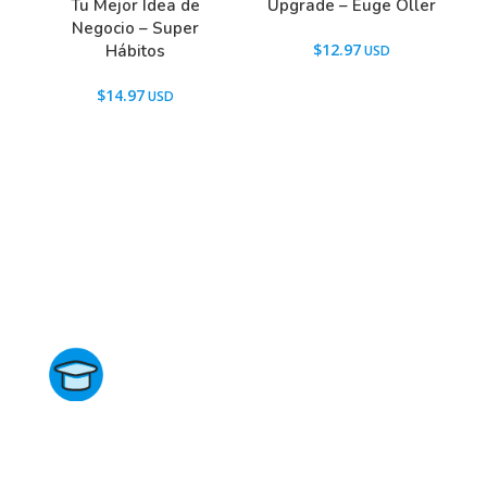
Tu Mejor Idea de
Upgrade – Euge Oller
Negocio – Super
$
12.97
Hábitos
$
14.97
Directorio de Cursos
Este sitio no está afiliado ni está relacionado de
ninguna manera con academias, marcas, o terceros
comerciales, incluidos Udemy, Crehana, Domestika,