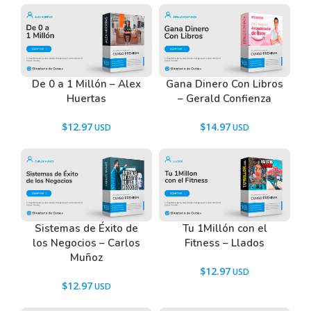
De 0 a 1 Millón – Alex
Gana Dinero Con Libros
Huertas
– Gerald Confienza
$
12.97
$
14.97
Sistemas de Éxito de
Tu 1Millón con el
los Negocios – Carlos
Fitness – Llados
Muñoz
$
12.97
$
12.97