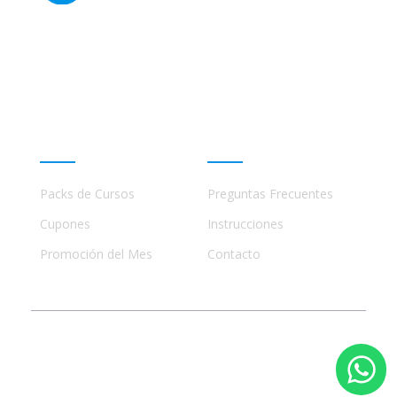
Este sitio no está afiliado ni está relacionado de
ninguna manera con academias, marcas, o terceros
comerciales, incluidos Udemy, Crehana, Domestika,
Miniconbali, etc..
Promociones
Ayuda
Packs de Cursos
Preguntas Frecuentes
Cupones
Instrucciones
Promoción del Mes
Contacto
© 2023 - 2026 Todos los Derechos Reservados