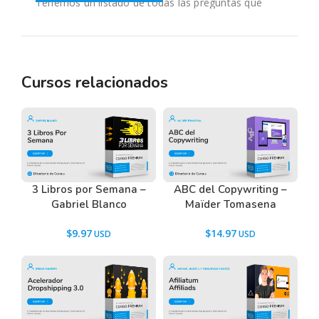
Tenemos un listado de todas las preguntas que
hacen nuestros usuarios antes de comprar y
descargar los recursos WordPress.
Ir a las
Preguntas Frecuentes
, o también puedes
contactarnos usando el Chat.
Cursos relacionados
3 Libros por Semana –
ABC del Copywriting –
Gabriel Blanco
Maïder Tomasena
$
9.97
$
14.97