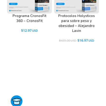
Programa CronosFit
Protocolos Holysticos
360 – CronosFit
para sobre peso y
obesidad – Alejandro
$
12.97
Lavin
$
16.97
$
635.00
Directorio de Cursos