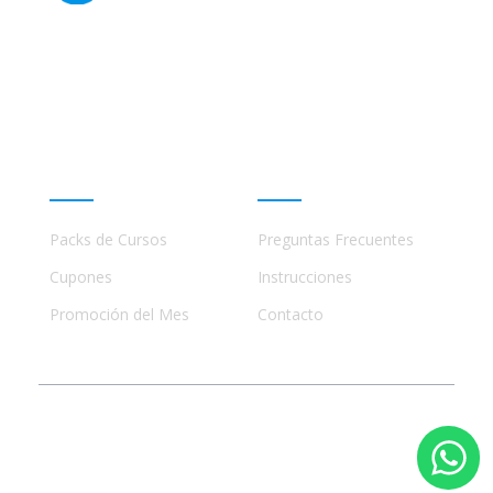
Este sitio no está afiliado ni está relacionado de
ninguna manera con academias, marcas, o terceros
comerciales, incluidos Udemy, Crehana, Domestika,
Miniconbali, etc..
Promociones
Ayuda
Packs de Cursos
Preguntas Frecuentes
Cupones
Instrucciones
Promoción del Mes
Contacto
© 2023 - 2026 Todos los Derechos Reservados
Abdomen